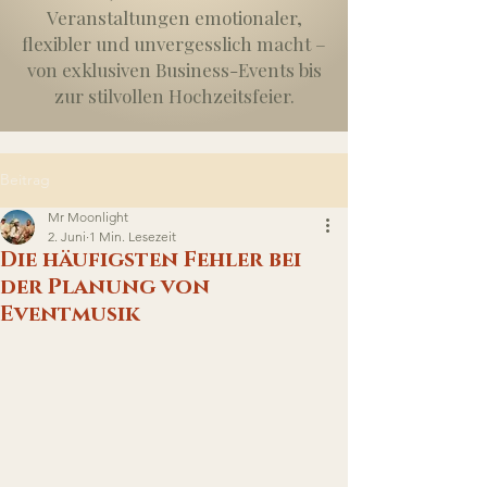
Veranstaltungen emotionaler,
flexibler und unvergesslich macht –
von exklusiven Business-Events bis
zur stilvollen Hochzeitsfeier.
Beitrag
Mr Moonlight
2. Juni
1 Min. Lesezeit
Die häufigsten Fehler bei
der Planung von
Eventmusik